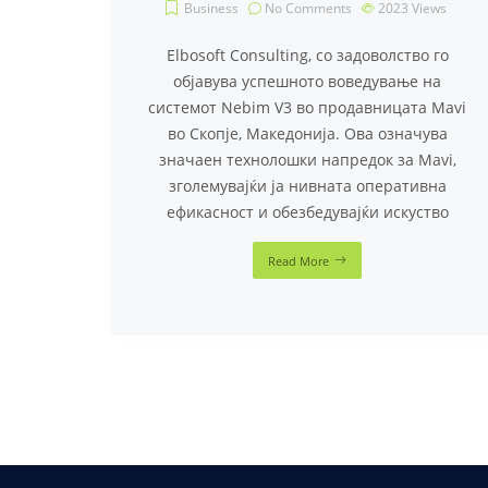
Business
No Comments
2023
Views
Elbosoft Consulting, со задоволство го
објавува успешното воведување на
системот Nebim V3 во продавницата Mavi
во Скопје, Македонија. Ова означува
значаен технолошки напредок за Mavi,
зголемувајќи ја нивната оперативна
ефикасност и обезбедувајќи искуство
Read More