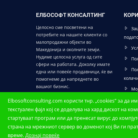
ЕЛБОСОФТ КОНСАЛТИНГ
КОР
Целосно сме посветени на
За
потребите на нашите клиенти со
подат
малопродажни објекти во
Ус
Македонија и околните земји.
Нудиме целосна услуга од сите
По
сфери на работата. Доколку имате
По
една или повеќе продавници, ќе ви
колач
помогнеме да напреднете во
вашиот бизнис.
Мо
Elbosoftconsulting.com користи тнр. „cookies“ за да
текстуален фајл кој се доделува на хард дискот на к
стартуваат програм или да пренесат вирус до компју
страна на мрежниот сервер во доменот кој Ви ги прат
Авторски права ©
Елбософт консалтинг
| Сите п
време.
Дознај повеќе