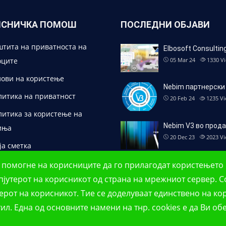
ИСНИЧКА ПОМОШ
ПОСЛЕДНИ ОБЈАВИ
штита на приватноста на
Elbosoft Consultin
оците
05 Mar 24
1330
V
лови на користење
Nebim партнерски
литика на приватност
20 Feb 24
1235
Vi
литика за користење на
Nebim V3 во прод
иња
20 Dec 23
2023
Vi
ја сметка
 им помогне на корисниците да го прилагодат користењето 
омпјутерот на корисникот од страна на мрежниот сервер. 
терот на корисникот. Тие се доделуваат единствено на к
ил. Една од основните намени на тнр. сookies е да Ви о
рава задржани.