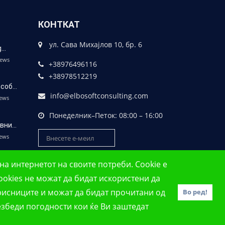
КОНТКАТ
ул. Сава Михајлов 10, бр. 6
g…
iews
+38976496116
+38978512219
 соб…
info@elbosoftconsulting.com
ews
Понеделник–Петок: 08:00 – 16:00
авни…
ews
на интернетот на своите потреби. Cookie е
Cookies не можат да бидат искористени да
орисниците и можат да бидат прочитани од
Во ред!
безбеди погодности кои ќе Ви заштедат