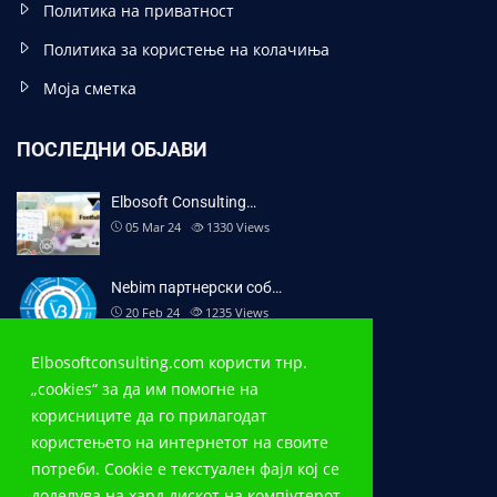
Политика на приватност
Политика за користење на колачиња
Моја сметка
ПОСЛЕДНИ ОБЈАВИ
Elbosoft Consulting…
05 Mar 24
1330
Views
Nebim партнерски соб…
20 Feb 24
1235
Views
Elbosoftconsulting.com користи тнр.
Nebim V3 во продавни…
„cookies“ за да им помогне на
20 Dec 23
2023
Views
корисниците да го прилагодат
користењето на интернетот на своите
КОНТКАТ
потреби. Cookie е текстуален фајл кој се
доделува на хард дискот на компјутерот