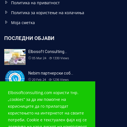
Политика на приватност
Политика за користење на колачиња
Моја сметка
ПОСЛЕДНИ ОБЈАВИ
Elbosoft Consulting…
05 Mar 24
1330
Views
Nebim партнерски соб…
20 Feb 24
1236
Views
Elbosoftconsulting.com користи тнр.
Nebim V3 во продавни…
„cookies“ за да им помогне на
20 Dec 23
2025
Views
корисниците да го прилагодат
користењето на интернетот на своите
КОНТКАТ
потреби. Cookie е текстуален фајл кој се
доделува на хард дискот на компјутерот